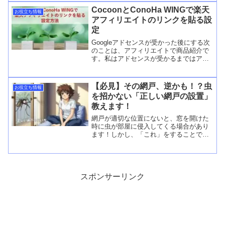
違ってシールがあったり、浮世絵だった
CocoonとConoHa WINGで楽天
お役立ち情報
り絵画だったりの切手もあReedMore...
アフィリエイトのリンクを貼る設
定
Googleアドセンスが受かった後にする次
のことは、アフィリエイトで商品紹介で
す。私はアドセンスが受かるまではアフ
ィリエイト広告は出していませんでし
た。いろいろな方から、Googleアドセン
スが受かったら直ぐにアフェリエイトを
【必見】その網戸、逆かも！？虫
お役立ち情報
した方が良いとReedMore...
を招かない「正しい網戸の設置」
教えます！
網戸が適切な位置にないと、窓を開けた
時に虫が部屋に侵入してくる場合があり
ます！しかし、「これ」をすることで、
部屋に虫を入れることを防ぐことができ
ます！
スポンサーリンク