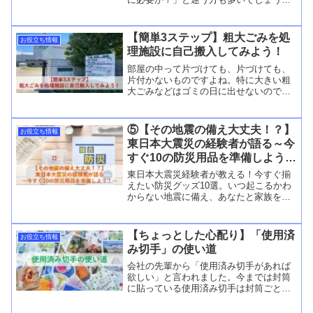
本記事では、そんな疑問にお答えし、設
置の要否について解説します。
【簡単3ステップ】粗大ごみを処
お役立ち情報
理施設に自己搬入してみよう！
部屋の中って片づけても、片づけても、
片付かないものですよね。特に大きい粗
大ごみなどはゴミの日に出せないので大
変です。そこで今回は家の中にある不要
な物を、処理施設に自己搬入する流れを
お伝えします！処理施設に持って行く前
⑤【その地震の備え大丈夫！？】
お役立ち情報
にやること！まだ使える物ReedMore...
東日本大震災の経験者が語る～今
すぐ10の防災用品を準備しよう！
～
東日本大震災経験者が教える！今すぐ揃
えたい防災グッズ10選。いつ起こるかわ
からない地震に備え、あなたと家族を守
りましょう。
【ちょっとした心配り】「使用済
お役立ち情報
み切手」の使い道
会社の先輩から「使用済み切手があれば
欲しい」と言われました。今までは封筒
に貼っている使用済み切手は封筒ごとゴ
ミ箱へ捨てていました。しかし、先輩か
ら声を掛けられて切手を見てみると昔と