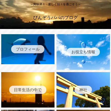
～興味津々・楽しく日々を過ごそう～
びんぞうパパのブログ
プロフィール
お役立ち情報
日常生活の中で
神社