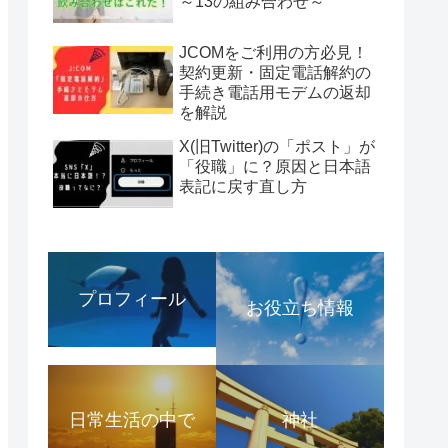
～13の組み合わせ～
JCOMをご利用の方必見！
契約更新・固定電話解約の
手続き電話用モデムの返却
を解説
X(旧Twitter)の「ポスト」が
「役職」に？原因と日本語
表記に戻す直し方
プロフィール
お役立ち情報
日常生活の中で
神社