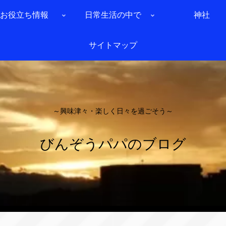
お役立ち情報
日常生活の中で
神社
サイトマップ
～興味津々・楽しく日々を過ごそう～
びんぞうパパのブログ