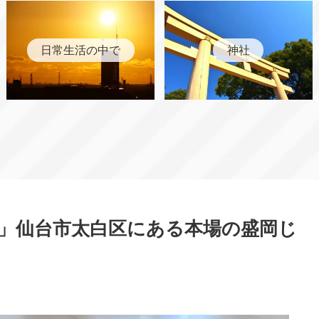
日常生活の中で
神社
」仙台市太白区にある本場の盛岡じ
す。