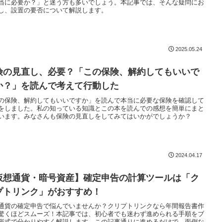
当に必要か？」と迷う方も多いでしょう。本記事では、そんな疑問にお
し、設置の要否について解説します。
2025.05.24
険の見直し、必要？「この保険、解約してもいいで
か？」を読んで考えて行動した
の保険、解約してもいいですか」を読んで本当に必要な保険を確認して
をしました。私の知っている知識とこの本を読んでの感想を簡単にまと
います。みなさんも保険の見直しをしてみてはいかがでしょうか？
2024.04.17
仮想通貨・暗号資産】確定申告の計算ツールは「ク
プトリンク」がおすすめ！
通貨の確定申告で悩んでいませんか？クリプトリンクなら年間報告書作
驚くほどスムーズ！本記事では、初心者でも迷わず進められる手順をブ
形式で分かりやすく解説します。この記事通りに進めるだけで、面倒な