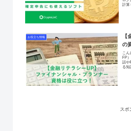
計算
【
お役立ち情報
の
こん
FP
話や
る知
スポ