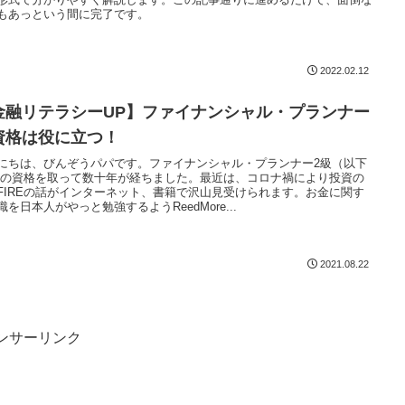
もあっという間に完了です。
2022.02.12
金融リテラシーUP】ファイナンシャル・プランナー
資格は役に立つ！
にちは、びんぞうパパです。ファイナンシャル・プランナー2級（以下
）の資格を取って数十年が経ちました。最近は、コロナ禍により投資の
FIREの話がインターネット、書籍で沢山見受けられます。お金に関す
識を日本人がやっと勉強するようReedMore...
2021.08.22
ンサーリンク