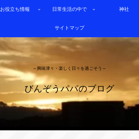
お役立ち情報
日常生活の中で
神社
サイトマップ
～興味津々・楽しく日々を過ごそう～
びんぞうパパのブログ