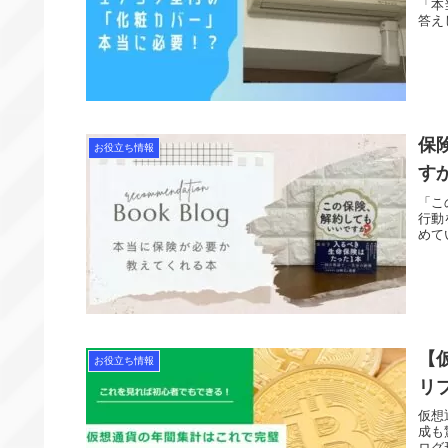
「本
答え
保
お役立ち情報
す
「こ
行動
めて
【
お役立ち情報
リ
仮想
成も
ログ