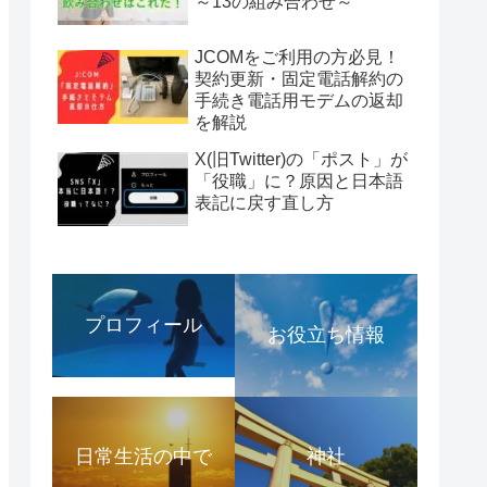
～13の組み合わせ～
JCOMをご利用の方必見！
契約更新・固定電話解約の
手続き電話用モデムの返却
を解説
X(旧Twitter)の「ポスト」が
「役職」に？原因と日本語
表記に戻す直し方
プロフィール
お役立ち情報
日常生活の中で
神社