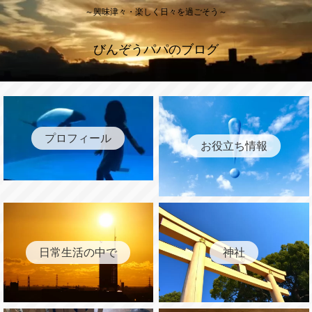
～興味津々・楽しく日々を過ごそう～
びんぞうパパのブログ
プロフィール
お役立ち情報
日常生活の中で
神社