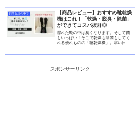
プ仕立ての炒飯おにぎり」です。これは
サラリーマンのランチの味方になるの
か！？
【商品レビュー】おすすめ靴乾燥
日常生活の中で
機はこれ！「乾燥・脱臭・除菌」
ができてコスパ抜群◎
濡れた靴の中は臭くなります。そして菌
もいっぱい！そこで乾燥も除菌もしてく
れる優れものの「靴乾燥機」。寒い日で
も履く前に運転すると、靴の中が暖かく
て外出することができます！我が家には
必需品家電となっています。
スポンサーリンク