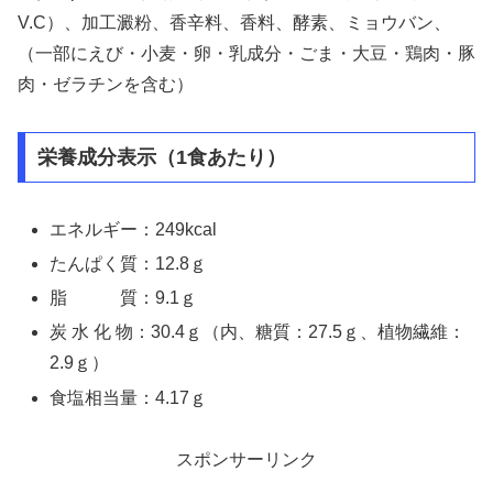
V.C）、加工澱粉、香辛料、香料、酵素、ミョウバン、
（一部にえび・小麦・卵・乳成分・ごま・大豆・鶏肉・豚
肉・ゼラチンを含む）
栄養成分表示（1食あたり）
エネルギー：249kcal
たんぱく質：12.8ｇ
脂 質：9.1ｇ
炭 水 化 物：30.4ｇ（内、糖質：27.5ｇ、植物繊維：
2.9ｇ）
食塩相当量：4.17ｇ
スポンサーリンク