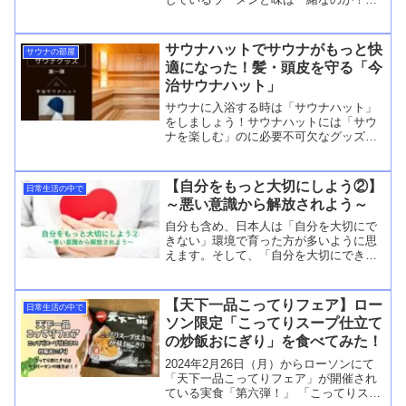
購入する前にまずは確認を！
サウナハットでサウナがもっと快
サウナの部屋
適になった！髪・頭皮を守る「今
治サウナハット」
サウナに入浴する時は「サウナハット」
をしましょう！サウナハットには「サウ
ナを楽しむ」のに必要不可欠なグッズで
す！サウナハットをする意味・効果をお
伝えします。
【自分をもっと大切にしよう②】
日常生活の中で
～悪い意識から解放されよう～
自分も含め、日本人は「自分を大切にで
きない」環境で育った方が多いように思
えます。そして、「自分を大切にできな
い」からストレスも抱えてしまっている
のだと思われます。ストレスの原因は
「仕事、恋人、家族、お金」など人それ
【天下一品こってりフェア】ロー
日常生活の中で
ぞれあると思いますが、これReedMore...
ソン限定「こってりスープ仕立て
の炒飯おにぎり」を食べてみた！
2024年2月26日（月）からローソンにて
「天下一品こってりフェア」が開催され
ている実食「第六弾！」 「こってりスー