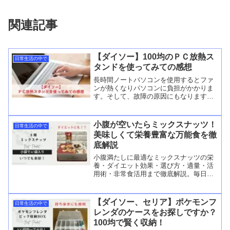
関連記事
【ダイソー】100均のＰＣ放熱ス
日常生活の中で
タンドを使ってみての感想
長時間ノートパソコンを使用するとファ
ンが熱くなりパソコンに負担がかかりま
す。そして、故障の原因にもなります。
また、ノートパソコンのキーボードは平
らなので、タイピングをする際に浸かれ
る時があります。正しい姿勢でタイピン
小腹が空いたらミックスナッツ！
日常生活の中で
グをすると、タイムロスがReedMore...
美味しくて栄養豊富な万能食を徹
底解説
小腹満たしに最適なミックスナッツの栄
養・ダイエット効果・選び方・適量・活
用術・非常食活用まで徹底解説。毎日を
美味しく健康に。
【ダイソー、セリア】ポケモンフ
日常生活の中で
レンダのケースをお探しですか？
100均で賢く収納！