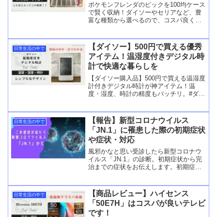
ポケモンフレンダのピックを100均ケース
で賢く収納！ダイソーやセリアなど、豊
富な種類から選べるので、コスパ良く整
理整頓できます。サイズや選び方も解
説。
【ダイソー】500円で買える優秀
日常生活の中で
アイテム！温湿度付きデジタル時
計で快適な暮らしを
【ダイソー購入品】500円で買える温湿度
計付きデジタル時計が神アイテム！温
度・湿度、時計の精度もバッチリ。#ダイ
ソー #温湿度計 #デジタル時計 #買ってよ
かった
【報告】新型コロナウイルス
日常生活の中で
「JN.1」に罹患した際の初期症状
や症状・対応
風邪かなと思い受診したら新型コロナウ
イルス「JN.1」の診断。初期症状から完
治までの症状をお伝えします。初期症状
で怪しいな！？と思ったら受診をしまし
ょう。
【商品レビュー】ハイセンス
日常生活の中で
「50E7H」はコスパが良いテレビ
です！