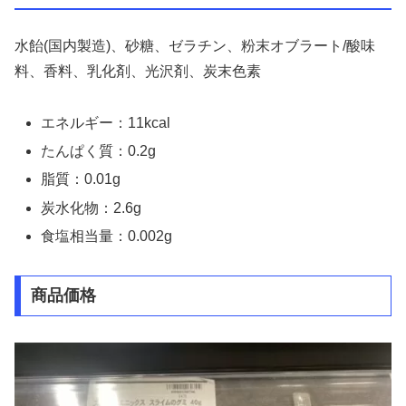
水飴(国内製造)、砂糖、ゼラチン、粉末オブラート/酸味
料、香料、乳化剤、光沢剤、炭末色素
エネルギー：11kcal
たんぱく質：0.2g
脂質：0.01g
炭水化物：2.6g
食塩相当量：0.002g
商品価格