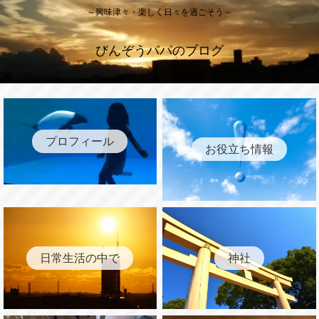
～興味津々・楽しく日々を過ごそう～
びんぞうパパのブログ
プロフィール
お役立ち情報
日常生活の中で
神社