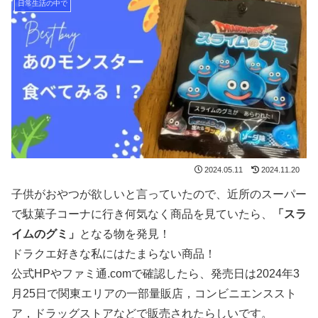
日常生活の中で
2024.05.11
2024.11.20
子供がおやつが欲しいと言っていたので、近所のスーパー
で駄菓子コーナに行き何気なく商品を見ていたら、
「スラ
イムのグミ」
となる物を発見！
ドラクエ好きな私にはたまらない商品！
公式HPやファミ通.comで確認したら、発売日は2024年3
月25日で関東エリアの一部量販店，コンビニエンススト
ア，ドラッグストアなどで販売されたらしいです。