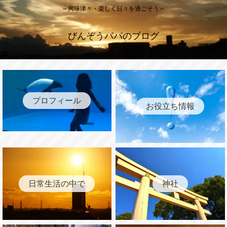
～興味津々・楽しく日々を過ごそう～
びんぞうパパのブログ
プロフィール
お役立ち情報
日常生活の中で
神社