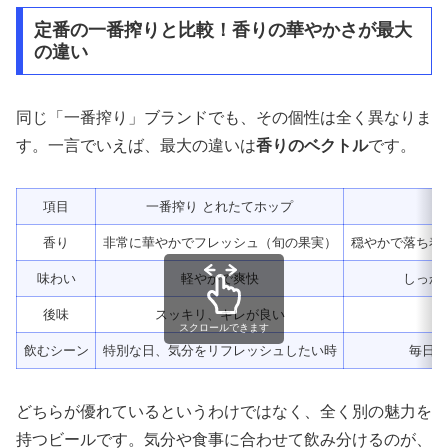
定番の一番搾りと比較！香りの華やかさが最大
の違い
同じ「一番搾り」ブランドでも、その個性は全く異なりま
す。一言でいえば、最大の違いは
香りのベクトル
です。
項目
一番搾り とれたてホップ
香り
非常に華やかでフレッシュ（旬の果実）
穏やかで落ち着
味わい
軽やかで爽快
しっか
後味
スッキリ、キレが良い
スクロールできます
飲むシーン
特別な日、気分をリフレッシュしたい時
毎日の
どちらが優れているというわけではなく、全く別の魅力を
持つビールです。気分や食事に合わせて飲み分けるのが、