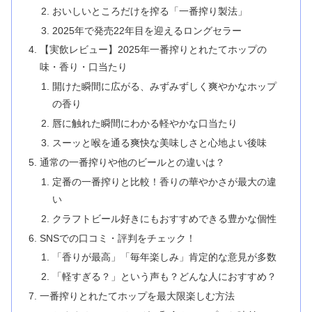
おいしいところだけを搾る「一番搾り製法」
2025年で発売22年目を迎えるロングセラー
【実飲レビュー】2025年一番搾りとれたてホップの
味・香り・口当たり
開けた瞬間に広がる、みずみずしく爽やかなホップ
の香り
唇に触れた瞬間にわかる軽やかな口当たり
スーッと喉を通る爽快な美味しさと心地よい後味
通常の一番搾りや他のビールとの違いは？
定番の一番搾りと比較！香りの華やかさが最大の違
い
クラフトビール好きにもおすすめできる豊かな個性
SNSでの口コミ・評判をチェック！
「香りが最高」「毎年楽しみ」肯定的な意見が多数
「軽すぎる？」という声も？どんな人におすすめ？
一番搾りとれたてホップを最大限楽しむ方法