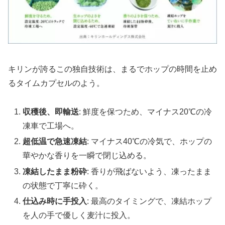
キリンが誇るこの独自技術は、まるでホップの時間を止め
るタイムカプセルのよう。
収穫後、即輸送
: 鮮度を保つため、マイナス20℃の冷
凍車で工場へ。
超低温で急速凍結
: マイナス40℃の冷気で、ホップの
華やかな香りを一瞬で閉じ込める。
凍結したまま粉砕
: 香りが飛ばないよう、凍ったまま
の状態で丁寧に砕く。
仕込み時に手投入
: 最高のタイミングで、凍結ホップ
を人の手で優しく麦汁に投入。