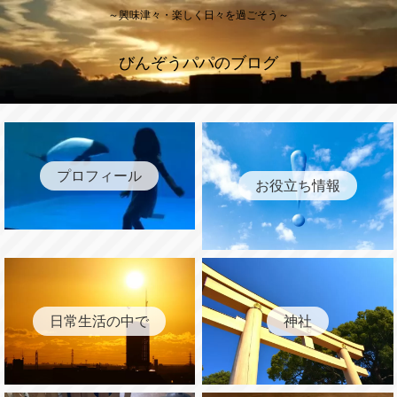
～興味津々・楽しく日々を過ごそう～
びんぞうパパのブログ
プロフィール
お役立ち情報
日常生活の中で
神社