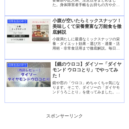
要書類や記入例、注意点をまとめまし
た。身体障害者手帳をお持ちの方や介護
車両の申請に役立つ情報満載。宮城県で
の申請を参考に、全国共通のポイントを
紹介します。
小腹が空いたらミックスナッツ！
日常生活の中で
美味しくて栄養豊富な万能食を徹
底解説
小腹満たしに最適なミックスナッツの栄
養・ダイエット効果・選び方・適量・活
用術・非常食活用まで徹底解説。毎日を
美味しく健康に。
【鏡のウロコ】ダイソー「ダイヤ
日常生活の中で
モンド ウロコとり」でやってみ
た！
鏡や窓の「ウロコ」めちゃくちゃ気にな
ります。そこで、ダイソーの「ダイヤモ
ンドうろことり」を使ってみました。そ
の結果はいかに！？
スポンサーリンク