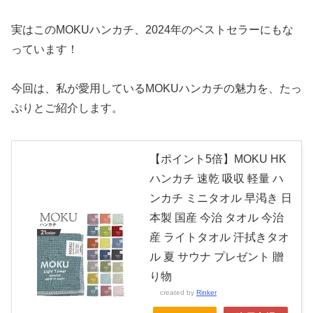
実はこのMOKUハンカチ、2024年のベストセラーにもな
っています！
今回は、私が愛用しているMOKUハンカチの魅力を、たっ
ぷりとご紹介します。
【ポイント5倍】MOKU HK
ハンカチ 速乾 吸収 軽量 ハ
ンカチ ミニタオル 早渇き 日
本製 国産 今治 タオル 今治
産 ライトタオル 汗拭きタオ
ル 夏 サウナ プレゼント 贈
り物
created by
Rinker