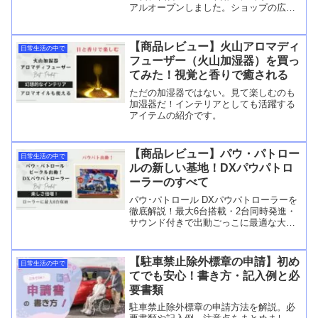
アルオープンしました。ショップの広さ
は前店舗の3倍以上とのことで、以前のシ
ョップとはまた違い、広々とした印象
で、商品も選びやすかったです。店内は
【商品レビュー】火山アロマディ
日常生活の中で
東北地方の代ReedMore...
フューザー（火山加湿器）を買っ
てみた！視覚と香りで癒される
ただの加湿器ではない。見て楽しむのも
加湿器だ！インテリアとしても活躍する
アイテムの紹介です。
【商品レビュー】パウ・パトロー
日常生活の中で
ルの新しい基地！DXパウパトロ
ーラーのすべて
パウ･パトロール DXパウパトローラーを
徹底解説！最大6台搭載・2台同時発進・
サウンド付きで出動ごっこに最適な大型
基地おもちゃ。
【駐車禁止除外標章の申請】初め
日常生活の中で
てでも安心！書き方・記入例と必
要書類
駐車禁止除外標章の申請方法を解説。必